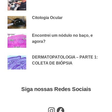
18 DE NOVEMBRO DE 2025
CVAP
Citologia Ocular
10 DE DEZEMBRO DE 2020
CVAP
Encontrei um nódulo no baço, e
agora?
14 DE MAIO DE 2018
CVAP
DERMATOPATOLOGIA – PARTE 1:
COLETA DE BIÓPSIA
7 DE AGOSTO DE 2018
CVAP
Siga nossas Redes Sociais
Instagram
Facebook