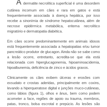
A
dermatite necrolítica superficial é uma desordem
cutânea incomum em cães e rara em gatos e está
frequentemente associada à doença hepática, por isso
recebe a sinonímia de síndrome hepatocutânea, além de
necrose epidérmica metabólica, eritema necrolítico
migratório e dermatopatia diabética.
Em cães ocorre predominantemente em animais idosos
está frequentemente associada a hepatopatias e/ou tumor
pancreático produtor de glucagon. Ainda não se sabe como
a lesão ocorre, entretanto, acredita-se que ela está
relacionada com hiperglucagonemia, hipoaminoacidemia,
hipoalbunemia, deficiência de zinco e ácidos graxos.
Clinicamente os cães exibem úlceras e erosões com
exsudato e crostas aderidas, principalmente em coxins,
levando a hiperqueratose digital e junções muco-cutâneas,
como lábios (figura 1), olhos e ânus, bem como podem
acometer a face, regiões de apoio ou trauma, membros,
patas, tronco, bolsa escrotal e prepúcio. As lesões são