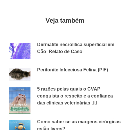
Veja também
Dermatite necrolítica superficial em
Cão- Relato de Caso
29 DE MAIO DE 2018
CVAP
Peritonite Infecciosa Felina (PIF)
10 DE ABRIL DE 2019
CVAP
5 razões pelas quais o CVAP
conquista o respeito e a confiança
das clínicas veterinárias 👇🏻
13 DE JANEIRO DE 2026
CVAP
Como saber se as margens cirúrgicas
estão livres?