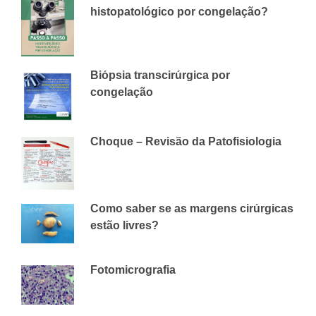
histopatológico por congelação?
28 DE JANEIRO DE 2026
CVAP
Biópsia transcirúrgica por
congelação
6 DE ABRIL DE 2018
CVAP
Choque – Revisão da Patofisiologia
4 DE JUNHO DE 2018
CVAP
Como saber se as margens cirúrgicas
estão livres?
30 DE MAIO DE 2019
CVAP
Fotomicrografia
6 DE ABRIL DE 2018
CVAP