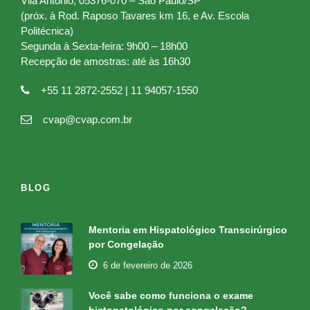
Vila Antonio, 05376-070 – São Paulo/SP
(próx. à Rod. Raposo Tavares km 16, e Av. Escola
Politécnica)
Segunda à Sexta-feira: 9h00 – 18h00
Recepção de amostras: até às 16h30
+55 11 2872-2552 | 11 94057-1550
cvap@cvap.com.br
BLOG
Mentoria em Hispatológico Transcirúrgico
por Congelação
6 de fevereiro de 2026
Você sabe como funciona o exame