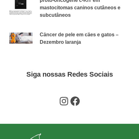
proto-oncogene c-KIT em
mastocitomas caninos cutâneos e
subcutâneos
13 DE AGOSTO DE 2018
CVAP
Câncer de pele em cães e gatos –
Dezembro laranja
2 DE DEZEMBRO DE 2020
CVAP
Siga nossas Redes Sociais
Instagram
Facebook