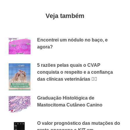
Veja também
Encontrei um nódulo no baço, e
agora?
14 DE MAIO DE 2018
CVAP
5 razões pelas quais o CVAP
conquista o respeito e a confiança
das clínicas veterinárias 👇🏻
13 DE JANEIRO DE 2026
CVAP
Graduação Histológica de
Mastocitoma Cutâneo Canino
8 DE MAIO DE 2018
CVAP
O valor prognóstico das mutações do