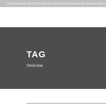
Funcionamento de 2ª à 6ª feira das 9h às 18h. Recepção de amostras até às
TAG
Vesículas