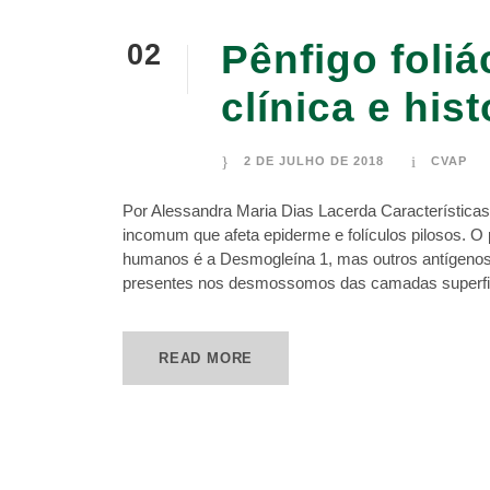
Pênfigo foli
02
JUL
clínica e his
2 DE JULHO DE 2018
CVAP
Por Alessandra Maria Dias Lacerda Característica
incomum que afeta epiderme e folículos pilosos. O
humanos é a Desmogleína 1, mas outros antígeno
presentes nos desmossomos das camadas superficia
READ MORE