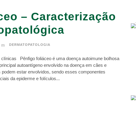
áceo – Caracterização
topatológica
DERMATOPATOLOGIA
s clínicas Pênfigo foliáceo é uma doença autoimune bolhosa
 principal autoantígeno envolvido na doença em cães e
s podem estar envolvidos, sendo esses componentes
is da epiderme e folículos...