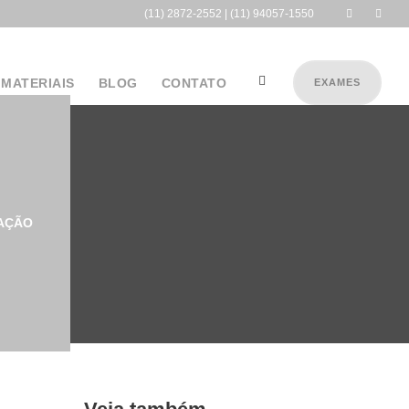
(11) 2872-2552 | (11) 94057-1550
 MATERIAIS
BLOG
CONTATO
EXAMES
AÇÃO