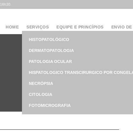
 16h30.
HOME
SERVIÇOS
EQUIPE E PRINCÍPIOS
ENVIO DE
HISTOPATOLÓGICO
DERMATOPATOLOGIA
PATOLOGIA OCULAR
HISPATOLOGICO TRANSCIRURGICO POR CONGEL
NECRÓPSIA
CITOLOGIA
FOTOMICROGRAFIA