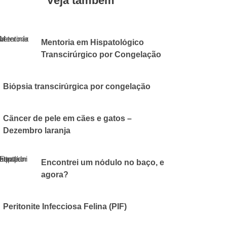
Veja também
Mentoria em Hispatológico
Transcirúrgico por Congelação
6 DE FEVEREIRO DE 2026
CVAP
Biópsia transcirúrgica por congelação
6 DE ABRIL DE 2018
CVAP
Câncer de pele em cães e gatos –
Dezembro laranja
2 DE DEZEMBRO DE 2020
CVAP
Encontrei um nódulo no baço, e
agora?
14 DE MAIO DE 2018
CVAP
Peritonite Infecciosa Felina (PIF)
10 DE ABRIL DE 2019
CVAP