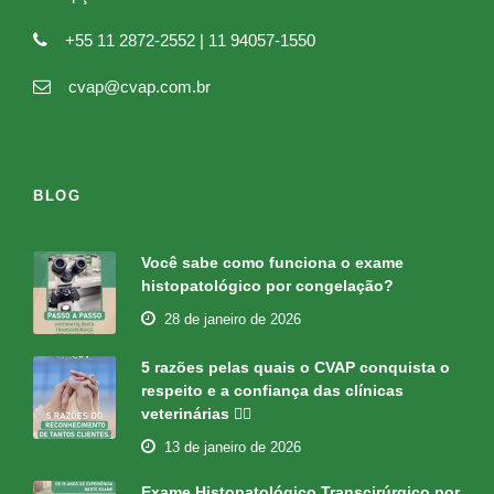
+55 11 2872-2552 | 11 94057-1550
cvap@cvap.com.br
BLOG
Você sabe como funciona o exame
histopatológico por congelação?
28 de janeiro de 2026
5 razões pelas quais o CVAP conquista o
respeito e a confiança das clínicas
veterinárias 👇🏻
13 de janeiro de 2026
Exame Histopatológico Transcirúrgico por