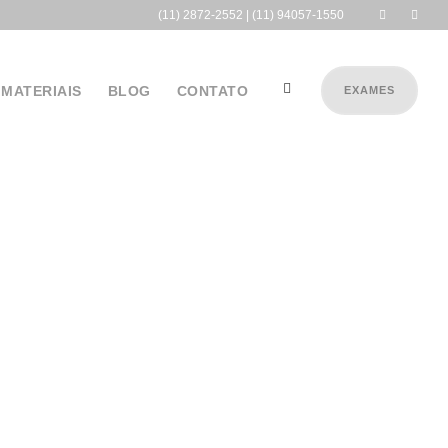
(11) 2872-2552 | (11) 94057-1550
 MATERIAIS
BLOG
CONTATO
EXAMES
rgicas estão