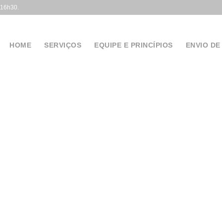
 16h30.
HOME
SERVIÇOS
EQUIPE E PRINCÍPIOS
ENVIO DE
e as margens cirú