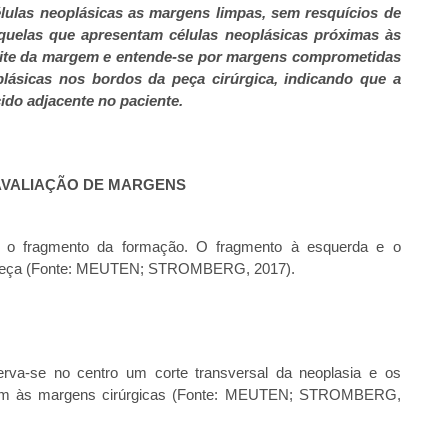
élulas neoplásicas as margens limpas, sem resquícios de
aquelas que apresentam células neoplásicas próximas às
imite da margem e entende-se por margens comprometidas
lásicas nos bordos da peça cirúrgica, indicando que a
ido adjacente no paciente.
AVALIAÇÃO DE MARGENS
e o fragmento da formação. O fragmento à esquerda e o
a peça (Fonte: MEUTEN; STROMBERG, 2017).
rva-se no centro um corte transversal da neoplasia e os
ndem às margens cirúrgicas (Fonte: MEUTEN; STROMBERG,