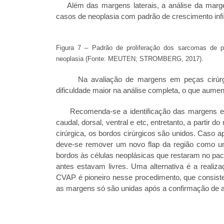
Além das margens laterais, a análise da marge
casos de neoplasia com padrão de crescimento infil
Figura 7 – Padrão de proliferação dos sarcomas de pa
neoplasia (Fonte: MEUTEN; STROMBERG, 2017).
Na avaliação de margens em peças cirúrgic
dificuldade maior na análise completa, o que aument
Recomenda-se a identificação das margens em re
caudal, dorsal, ventral e etc, entretanto, a partir
cirúrgica, os bordos cirúrgicos são unidos. Caso 
deve-se remover um novo flap da região como um t
bordos às células neoplásicas que restaram no pa
antes estavam livres. Uma alternativa é a realiz
CVAP é pioneiro nesse procedimento, que consiste
as margens só são unidas após a confirmação de a