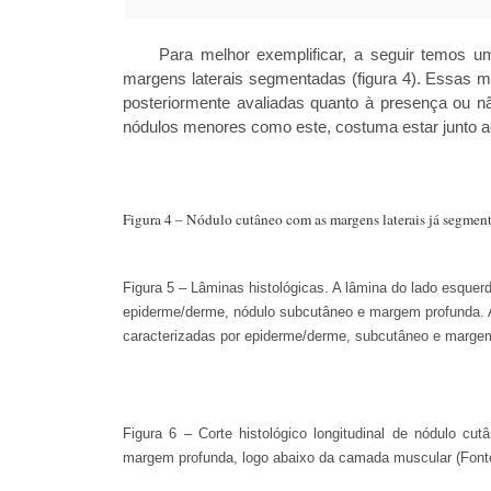
Para melhor exemplificar, a seguir temos u
margens laterais segmentadas (figura 4). Essas m
posteriormente avaliadas quanto à presença ou n
nódulos menores como este, costuma estar junto ao 
Figura 4 – Nódulo cutâneo com as margens laterais já segmen
Figura 5 – Lâminas histológicas. A lâmina do lado esque
epiderme/derme, nódulo subcutâneo e margem profunda. A l
caracterizadas por epiderme/derme, subcutâneo e margem
Figura 6 – Corte histológico longitudinal de nódulo cu
margem profunda, logo abaixo da camada muscular (Fonte