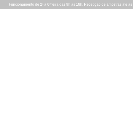
Funcionamento de 2ª à 6ª feira das 9h às 18h. Recepção de amostras até às
Como saber s
livres?
30 DE MAIO DE 2019