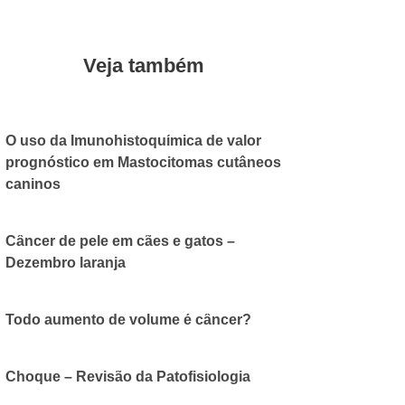
Veja também
O uso da Imunohistoquímica de valor
prognóstico em Mastocitomas cutâneos
caninos
31 DE JULHO DE 2018
CVAP
Câncer de pele em cães e gatos –
Dezembro laranja
2 DE DEZEMBRO DE 2020
CVAP
Todo aumento de volume é câncer?
20 DE AGOSTO DE 2018
CVAP
Choque – Revisão da Patofisiologia
4 DE JUNHO DE 2018
CVAP