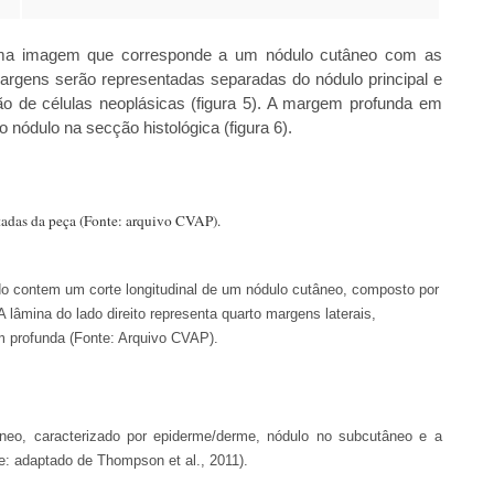
ma imagem que corresponde a um nódulo cutâneo com as
argens serão representadas separadas do nódulo principal e
ão de células neoplásicas (figura 5). A margem profunda em
nódulo na secção histológica (figura 6).
tadas da peça (Fonte: arquivo CVAP).
rdo contem um corte longitudinal de um nódulo cutâneo, composto por
âmina do lado direito representa quarto margens laterais,
 profunda (Fonte: Arquivo CVAP).
tâneo, caracterizado por epiderme/derme, nódulo no subcutâneo e a
: adaptado de Thompson et al., 2011).