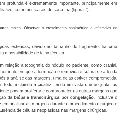
m profunda é extremamente importante, principalmente em
trativo, como nos casos de sarcoma (figura 7).
rtes moles. Observar o crescimento assimétrico e infiltrativo da
as extensas, devido ao tamanho do fragmento, há uma
a a possibilidade de falha técnica.
lação à topografia do nódulo no paciente, como cranial,
 do momento em que a formação é removida e sutura-se a ferida
após a análise das margens, uma delas estiver comprometida,
odo, incluindo a cicatriz, tendo em vista que ao juntar os
ciente podem proliferar e comprometer as outras margens que
ação da
biópsia transcirúrgica por congelação
, inclusive o
 em analisar as margens durante o procedimento cirúrgico e
usência de células neoplásicas nas margens cirúrgicas.