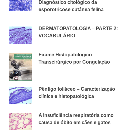
Diagnóstico citológico da
esporotricose cutânea felina
30 DE NOVEMBRO DE 2020
CVAP
DERMATOPATOLOGIA – PARTE 2:
VOCABULÁRIO
27 DE AGOSTO DE 2018
CVAP
Exame Histopatológico
Transcirúrgico por Congelação
3 DE DEZEMBRO DE 2025
CVAP
Pênfigo foliáceo – Caracterização
clínica e histopatológica
2 DE JULHO DE 2018
CVAP
A insuficiência respiratória como
causa de óbito em cães e gatos
21 DE MAIO DE 2018
CVAP