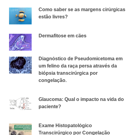
Como saber se as margens cirúrgicas
estão livres?
30 DE MAIO DE 2019
CVAP
Dermafitose em cães
25 DE JUNHO DE 2018
CVAP
Diagnóstico de Pseudomicetoma em
um felino da raça persa através da
biópsia transcirúrgica por
congelação.
2 DE MAIO DE 2018
CVAP
Glaucoma: Qual o impacto na vida do
paciente?
19 DE SETEMBRO DE 2018
CVAP
Exame Histopatológico
Transcirúrgico por Congelação