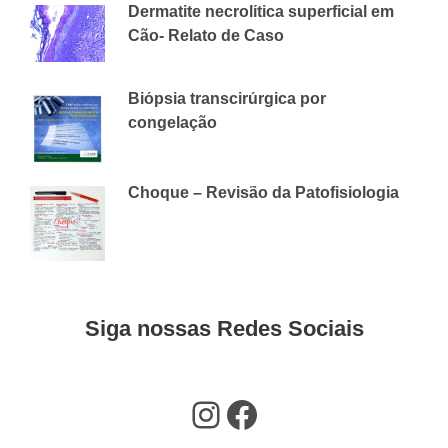
Dermatite necrolítica superficial em
Cão- Relato de Caso
29 DE MAIO DE 2018
CVAP
Biópsia transcirúrgica por
congelação
6 DE ABRIL DE 2018
CVAP
Choque – Revisão da Patofisiologia
4 DE JUNHO DE 2018
CVAP
Siga nossas Redes Sociais
Instagram
Facebook